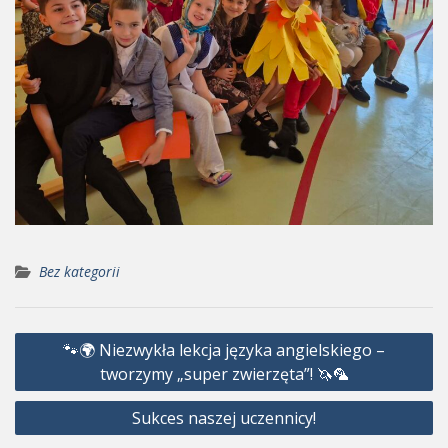
Bez kategorii
Nawigacja
🐾🌍 Niezwykła lekcja języka angielskiego –
wpisu
tworzymy „super zwierzęta”! 🦄🦜
Sukces naszej uczennicy!