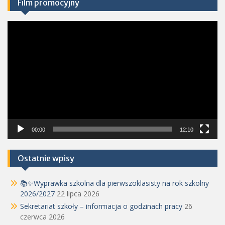
Film promocyjny
Odtwarzacz
video
00:00
12:10
Ostatnie wpisy
📚✨Wyprawka szkolna dla pierwszoklasisty na rok szkolny
2026/2027
22 lipca 2026
Sekretariat szkoły – informacja o godzinach pracy
26
czerwca 2026