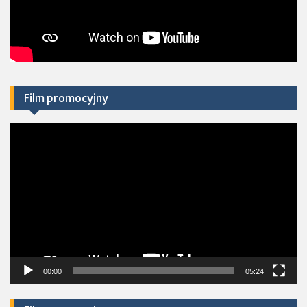
Film promocyjny
Odtwarzacz
video
00:00
05:24