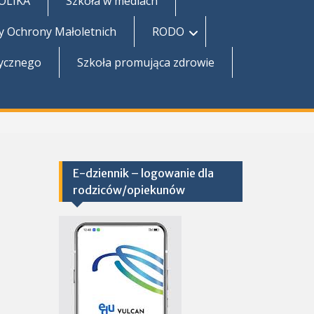
TOLIKA
Szkoła w mediach
y Ochrony Małoletnich
RODO
zycznego
Szkoła promująca zdrowie
E-dziennik – logowanie dla
rodziców/opiekunów