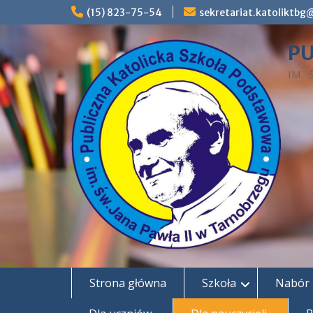
Skip
(15) 823-75-54
sekretariat.katoliktb
to
content
PU
IM.
Strona główna
Szkoła
Nabór 