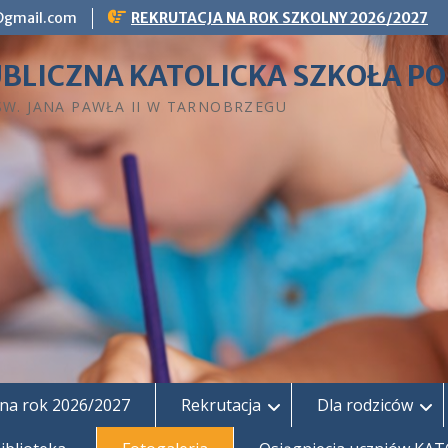
g@gmail.com
REKRUTACJA NA ROK SZKOLNY 2026/2027
BLICZNA KATOLICKA SZKOŁA 
 ŚW. JANA PAWŁA II W TARNOBRZEGU
na rok 2026/2027
Rekrutacja
Dla rodziców