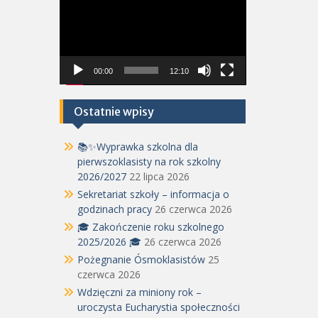
video
00:00
12:10
Ostatnie wpisy
📚✨Wyprawka szkolna dla
pierwszoklasisty na rok szkolny
2026/2027
22 lipca 2026
Sekretariat szkoły – informacja o
godzinach pracy
26 czerwca 2026
🎓 Zakończenie roku szkolnego
2025/2026 🎓
26 czerwca 2026
Pożegnanie Ósmoklasistów
25
czerwca 2026
Wdzięczni za miniony rok –
uroczysta Eucharystia społeczności