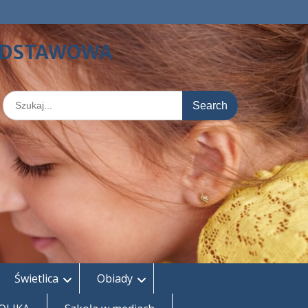
PODSTAWOWA
Search
for:
Świetlica
Obiady