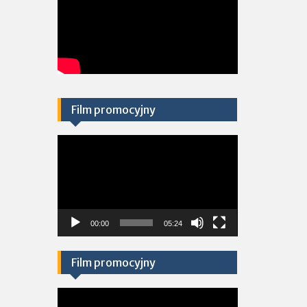
Film promocyjny
Odtwarzacz
video
00:00
05:24
Film promocyjny
Odtwarzacz