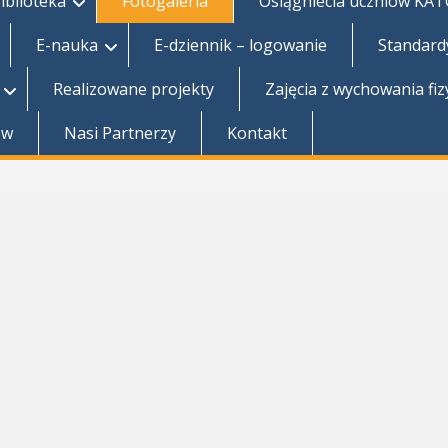
iblioteka
Fotogaleria
Osiągniecia uczniów KA
E-nauka
E-dziennik – logowanie
Standard
Realizowane projekty
Zajęcia z wychowania fi
ów
Nasi Partnerzy
Kontakt