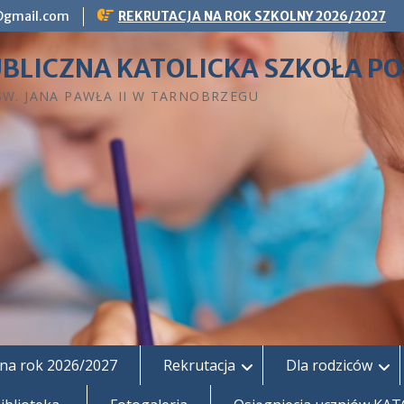
g@gmail.com
REKRUTACJA NA ROK SZKOLNY 2026/2027
BLICZNA KATOLICKA SZKOŁA 
 ŚW. JANA PAWŁA II W TARNOBRZEGU
na rok 2026/2027
Rekrutacja
Dla rodziców