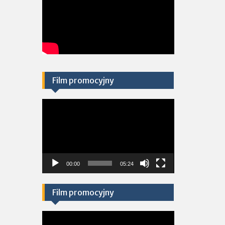
Film promocyjny
Odtwarzacz
video
00:00
05:24
Film promocyjny
Odtwarzacz