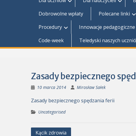
Dla uczniów
Dla nauczycieli
B
Dobrowolne wpłaty
Polecane linki
Procedury
Innowacje pedagogiczne
Code-week
Teledyski naszych uczni
Zasady bezpiecznego spędz
10 marca 2014
Mirosław Sałek
Zasady bezpiecznego spędzania ferii
Uncategorised
Nawigacja
Kącik zdrowia