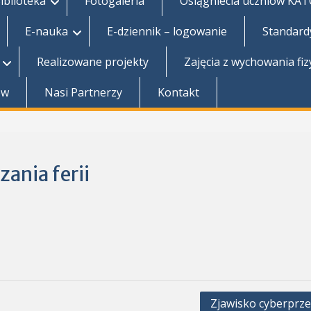
iblioteka
Fotogaleria
Osiągniecia uczniów KA
E-nauka
E-dziennik – logowanie
Standard
Realizowane projekty
Zajęcia z wychowania fi
ów
Nasi Partnerzy
Kontakt
ania ferii
Zjawisko cyberprz