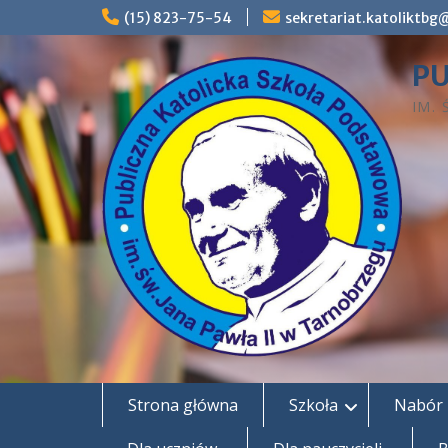
Skip
(15) 823-75-54
sekretariat.katoliktb
to
content
PU
IM.
Strona główna
Szkoła
Nabór 