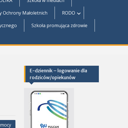
TOLIKA
Szkoła w mediach
y Ochrony Małoletnich
RODO
zycznego
Szkoła promująca zdrowie
E-dziennik – logowanie dla
rodziców/opiekunów
emocy