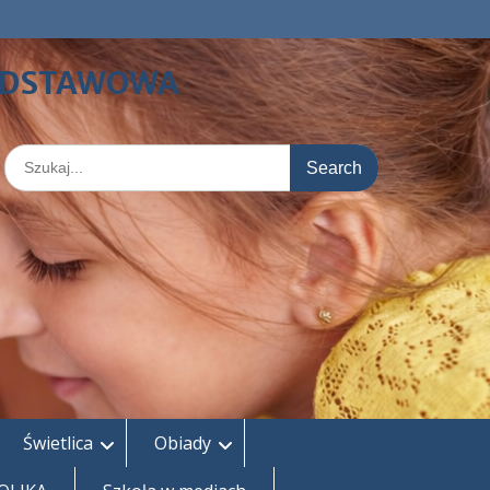
PODSTAWOWA
Search
for:
Świetlica
Obiady