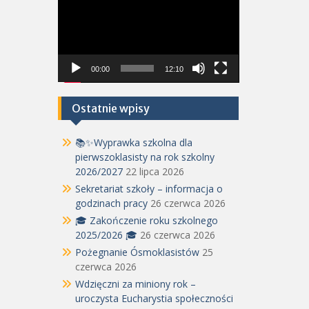
video
00:00
12:10
Ostatnie wpisy
📚✨Wyprawka szkolna dla
pierwszoklasisty na rok szkolny
2026/2027
22 lipca 2026
Sekretariat szkoły – informacja o
godzinach pracy
26 czerwca 2026
🎓 Zakończenie roku szkolnego
2025/2026 🎓
26 czerwca 2026
Pożegnanie Ósmoklasistów
25
czerwca 2026
Wdzięczni za miniony rok –
uroczysta Eucharystia społeczności