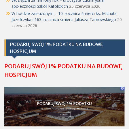
Wdzięczni za miniony rok – uroczysta Eucharystia
społeczności Szkół Katolickich
25 czerwca 2026
W hołdzie zasłużonym – 10. rocznica śmierci ks. Michała
Józefczyka i 163. rocznica śmierci Juliusza Tarnowskiego
20
czerwca 2026
PODARUJ SWÓJ 1% PODATKU NA BUDOWĘ
HOSPICJUM
PODARUJ SWÓJ 1% PODATKU NA BUDOWĘ
HOSPICJUM