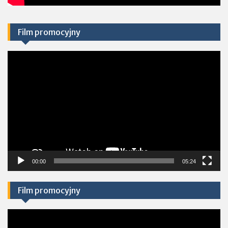
Film promocyjny
Odtwarzacz
video
00:00
05:24
Film promocyjny
Odtwarzacz
video