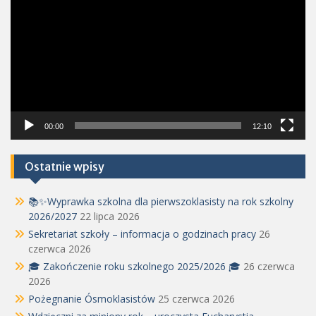
00:00
12:10
Ostatnie wpisy
📚✨Wyprawka szkolna dla pierwszoklasisty na rok szkolny
2026/2027
22 lipca 2026
Sekretariat szkoły – informacja o godzinach pracy
26
czerwca 2026
🎓 Zakończenie roku szkolnego 2025/2026 🎓
26 czerwca
2026
Pożegnanie Ósmoklasistów
25 czerwca 2026