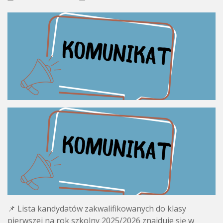
📌 Lista kandydatów zakwalifikowanych do klasy
pierwszej na rok szkolny 2025/2026 znajduje się w