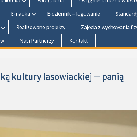
iblioteka
Fotogaleria
Osiągniecia uczniów KA
E-nauka
E-dziennik – logowanie
Standard
Realizowane projekty
Zajęcia z wychowania fi
ów
Nasi Partnerzy
Kontakt
ką kultury lasowiackiej – panią