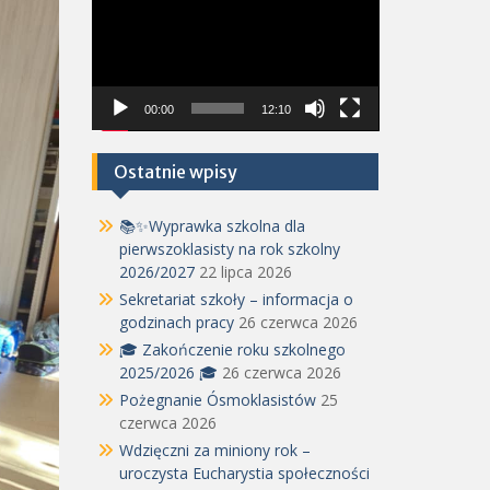
video
00:00
12:10
Ostatnie wpisy
📚✨Wyprawka szkolna dla
pierwszoklasisty na rok szkolny
2026/2027
22 lipca 2026
Sekretariat szkoły – informacja o
godzinach pracy
26 czerwca 2026
🎓 Zakończenie roku szkolnego
2025/2026 🎓
26 czerwca 2026
Pożegnanie Ósmoklasistów
25
czerwca 2026
Wdzięczni za miniony rok –
uroczysta Eucharystia społeczności