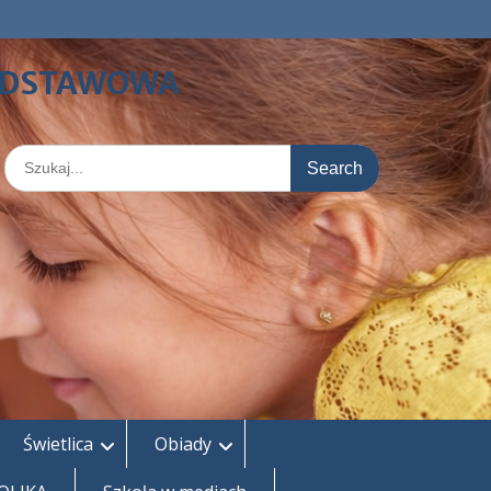
PODSTAWOWA
Search
for:
Świetlica
Obiady