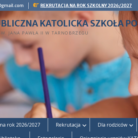
g@gmail.com
REKRUTACJA NA ROK SZKOLNY 2026/2027
BLICZNA KATOLICKA SZKOŁA 
 ŚW. JANA PAWŁA II W TARNOBRZEGU
na rok 2026/2027
Rekrutacja
Dla rodziców