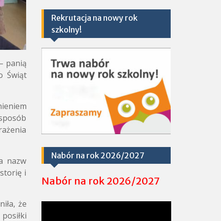
Rekrutacja na nowy rok
szkolny!
– panią
o Świąt
nieniem
 sposób
rażenia
Nabór na rok 2026/2027
ia nazw
torię i
Nabór na rok 2026/2027
iła, że
posiłki