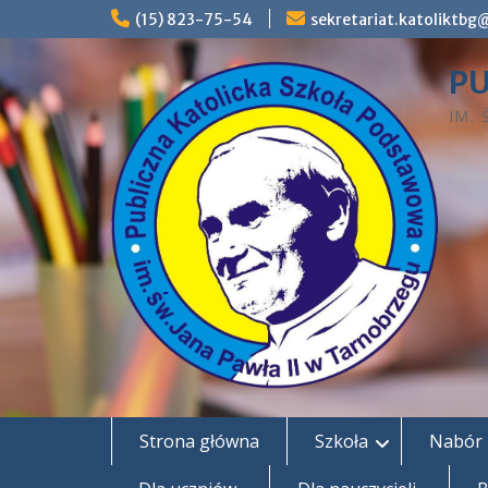
Skip
(15) 823-75-54
sekretariat.katoliktb
to
content
PU
IM.
Strona główna
Szkoła
Nabór 