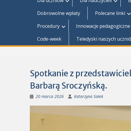
Dla uczniów
Dla nauczycieli
B
Dobrowolne wpłaty
Polecane linki
Procedury
Innowacje pedagogiczne
Code-week
Teledyski naszych uczni
Spotkanie z przedstawiciel
Barbarą Sroczyńską.
20 marca 2026
Katarzyna Sałek