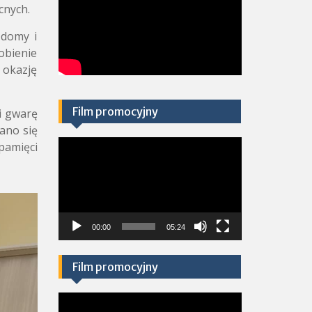
cnych.
 domy i
obienie
 okazję
Film promocyjny
i gwarę
wano się
Odtwarzacz
pamięci
video
00:00
05:24
Film promocyjny
Odtwarzacz