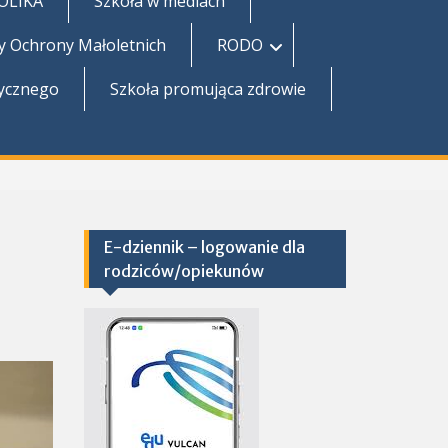
TOLIKA
Szkoła w mediach
y Ochrony Małoletnich
RODO
zycznego
Szkoła promująca zdrowie
E-dziennik – logowanie dla
rodziców/opiekunów