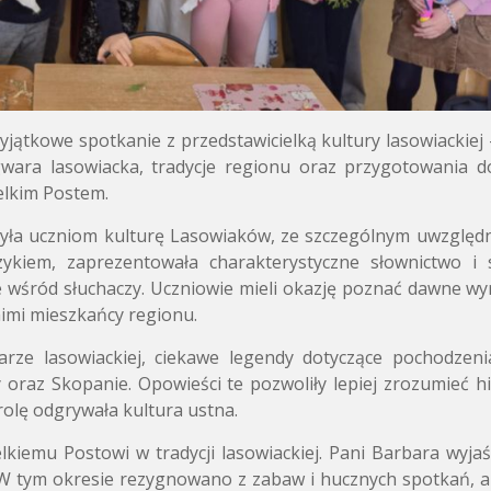
yjątkowe spotkanie z przedstawicielką kultury lasowiackiej 
wara lasowiacka, tradycje regionu oraz przygotowania d
elkim Postem.
żyła uczniom kulturę Lasowiaków, ze szczególnym uwzględ
zykiem, zaprezentowała charakterystyczne słownictwo i
 wśród słuchaczy. Uczniowie mieli okazję poznać dawne wy
 nimi mieszkańcy regionu.
rze lasowiackiej, ciekawe legendy dotyczące pochodzen
raz Skopanie. Opowieści te pozwoliły lepiej zrozumieć his
rolę odgrywała kultura ustna.
kiemu Postowi w tradycji lasowiackiej. Pani Barbara wyjaśn
. W tym okresie rezygnowano z zabaw i hucznych spotkań, a 